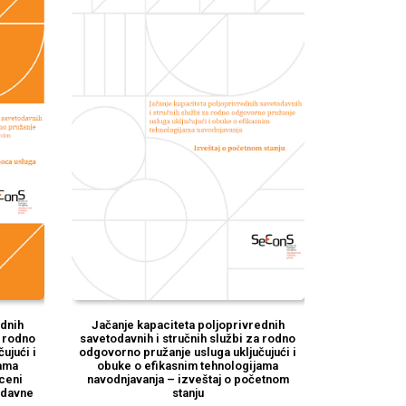
ednih
Jačanje kapaciteta poljoprivrednih
a rodno
savetodavnih i stručnih službi za rodno
jući i
odgovorno pružanje usluga uključujući i
jama
obuke o efikasnim tehnologijama
oceni
navodnjavanja – izveštaj o početnom
odavne
stanju