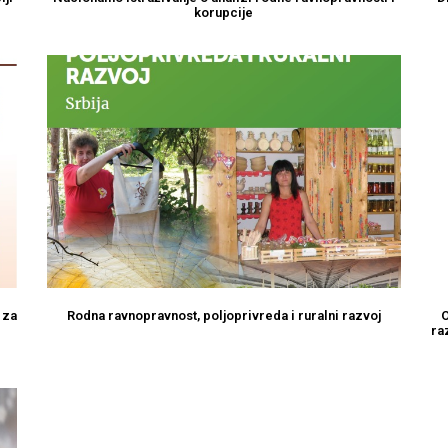
korupcije
 za
Rodna ravnopravnost, poljoprivreda i ruralni razvoj
O
ra