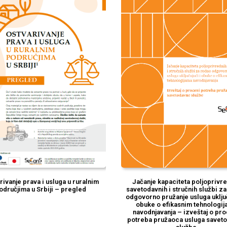
rivanje prava i usluga u ruralnim
Jačanje kapaciteta poljoprivr
odručjima u Srbiji – pregled
savetodavnih i stručnih službi z
odgovorno pružanje usluga uključu
obuke o efikasnim tehnologi
navodnjavanja – izveštaj o pr
potreba pružaoca usluga savet