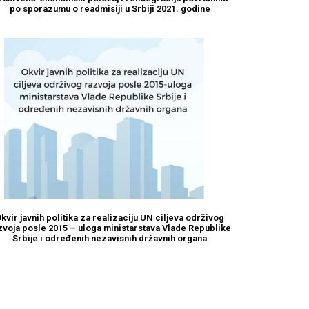
po sporazumu o readmisiji u Srbiji 2021. godine
kvir javnih politika za realizaciju UN ciljeva održivog
zvoja posle 2015 – uloga ministarstava Vlade Republike
Srbije i određenih nezavisnih državnih organa