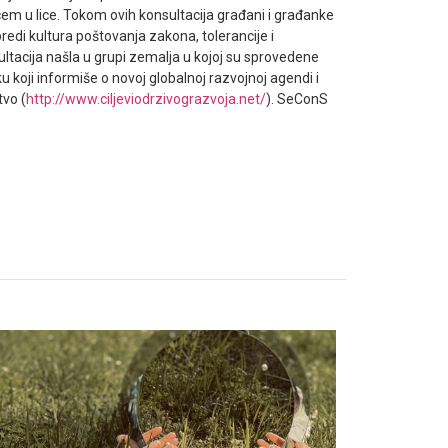
icem u lice. Tokom ovih konsultacija građani i građanke
predi kultura poštovanja zakona, tolerancije i
ltacija našla u grupi zemalja u kojoj su sprovedene
u koji informiše o novoj globalnoj razvojnoj agendi i
tvo (
http://www.ciljeviodrzivograzvoja.net/
). SeConS