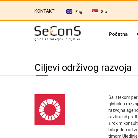
KONTAKT
Eng
Srb
Početna
Ciljevi održivog razvoja
Sa istekom per
globalnu razvoj
razvojna agenda
razliku od pret
širokim konsulta
bila jedna od z
timom Ujedinjen