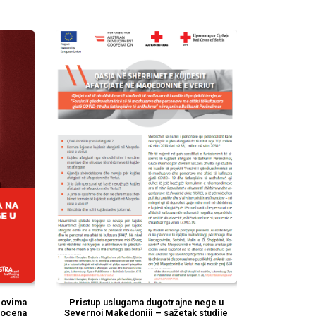
slovima
Pristup uslugama dugotrajne nege u
procena
Severnoj Makedoniji – sažetak studije