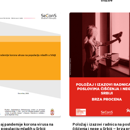
službe
caj pandemije korona virusa na
Položaj i izazovi radnica na po
populaciju mladih u Srbiji
čišćenja i nege u Srbiji – brza 