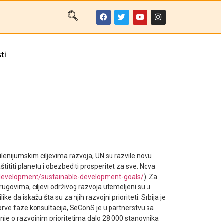
ti
lenijumskim ciljevima razvoja, UN su razvile novu
tititi planetu i obezbediti prosperitet za sve. Nova
edevelopment/sustainable-development-goals/
). Za
krugovima, ciljevi održivog razvoja utemeljeni su u
e da iskažu šta su za njih razvojni prioriteti. Srbija je
prve faze konsultacija, SeConS je u partnerstvu sa
enje o razvojnim prioritetima dalo 28 000 stanovnika