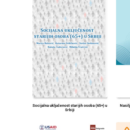
Socijalna uključenost starijih osoba (65+) u
Nasil
Srbiji