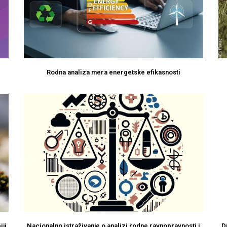
Rodna analiza mera energetske efikasnosti
iji
Nacionalno istraživanje o analizi rodne ravnopravnosti i
D