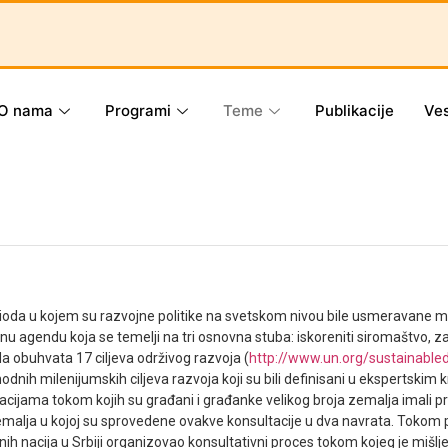
O nama
Programi
Teme
Publikacije
Ves
ioda u kojem su razvojne politike na svetskom nivou bile usmeravane mi
nu agendu koja se temelji na tri osnovna stuba: iskoreniti siromaštvo, zaš
 obuhvata 17 ciljeva održivog razvoja (
http://www.un.org/sustainabl
hodnih milenijumskih ciljeva razvoja koji su bili definisani u ekspertskim 
cijama tokom kojih su građani i građanke velikog broja zemalja imali prilik
emalja u kojoj su sprovedene ovakve konsultacije u dva navrata. Tokom 
ih nacija u Srbiji organizovao konsultativni proces tokom kojeg je mišlj