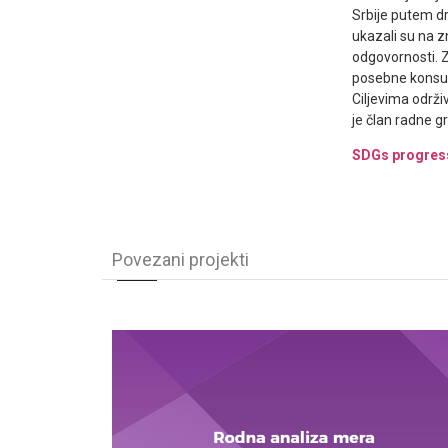
Srbije putem dr
ukazali su na z
odgovornosti. Z
posebne konsult
Ciljevima održ
je član radne g
SDGs progress
Povezani projekti