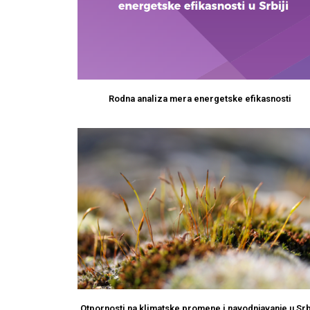
Rodna analiza mera energetske efikasnosti
Otpornosti na klimatske promene i navodnjavanje u Srb