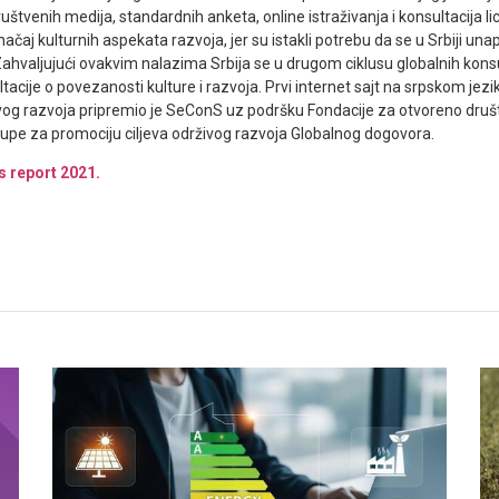
uštvenih medija, standardnih anketa, online istraživanja i konsultacija l
načaj kulturnih aspekata razvoja, jer su istakli potrebu da se u Srbiji una
ahvaljujući ovakvim nalazima Srbija se u drugom ciklusu globalnih konsu
acije o povezanosti kulture i razvoja. Prvi internet sajt na srpskom jezik
ivog razvoja pripremio je SeConS uz podršku Fondacije za otvoreno druš
rupe za promociju ciljeva održivog razvoja Globalnog dogovora.
 report 2021.