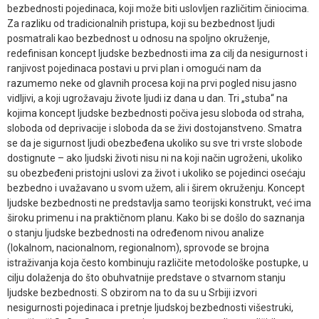
bezbednosti pojedinaca, koji može biti uslovljen različitim činiocima.
Za razliku od tradicionalnih pristupa, koji su bezbednost ljudi
posmatrali kao bezbednost u odnosu na spoljno okruženje,
redefinisan koncept ljudske bezbednosti ima za cilj da nesigurnost i
ranjivost pojedinaca postavi u prvi plan i omogući nam da
razumemo neke od glavnih procesa koji na prvi pogled nisu jasno
vidljivi, a koji ugrožavaju živote ljudi iz dana u dan. Tri „stuba“ na
kojima koncept ljudske bezbednosti počiva jesu sloboda od straha,
sloboda od deprivacije i sloboda da se živi dostojanstveno. Smatra
se da je sigurnost ljudi obezbeđena ukoliko su sve tri vrste slobode
dostignute – ako ljudski životi nisu ni na koji način ugroženi, ukoliko
su obezbeđeni pristojni uslovi za život i ukoliko se pojedinci osećaju
bezbedno i uvažavano u svom užem, ali i širem okruženju. Koncept
ljudske bezbednosti ne predstavlja samo teorijski konstrukt, već ima
široku primenu i na praktičnom planu. Kako bi se došlo do saznanja
o stanju ljudske bezbednosti na određenom nivou analize
(lokalnom, nacionalnom, regionalnom), sprovode se brojna
istraživanja koja često kombinuju različite metodološke postupke, u
cilju dolaženja do što obuhvatnije predstave o stvarnom stanju
ljudske bezbednosti. S obzirom na to da su u Srbiji izvori
nesigurnosti pojedinaca i pretnje ljudskoj bezbednosti višestruki,