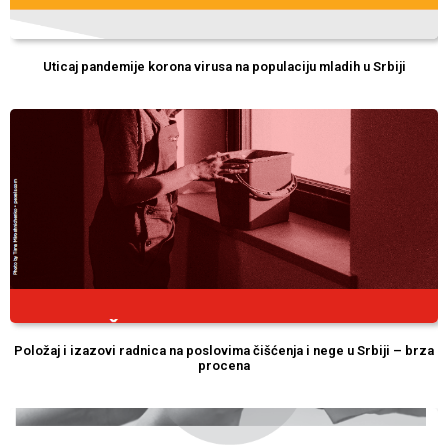
Uticaj pandemije korona virusa na populaciju mladih u Srbiji
Položaj i izazovi radnica na poslovima čišćenja i nege u Srbiji – brza
procena