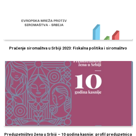
Praćenje siromaštva u Srbiji 2023: Fiskalna politika i siromaštvo
Preduzetništvo žena u Srbiji – 10 godina kasnije: profil preduzetnica