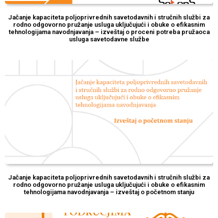
Jačanje kapaciteta poljoprivrednih savetodavnih i stručnih službi za
rodno odgovorno pružanje usluga uključujući i obuke o efikasnim
tehnologijama navodnjavanja – izveštaj o proceni potreba pružaoca
usluga savetodavne službe
Jačanje kapaciteta poljoprivrednih savetodavnih i stručnih službi za
rodno odgovorno pružanje usluga uključujući i obuke o efikasnim
tehnologijama navodnjavanja – izveštaj o početnom stanju