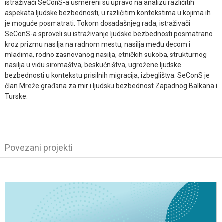
istraživači SeConS-a usmereni su upravo na analizu različitih
aspekata ljudske bezbednosti, u različitim kontekstima u kojima ih
je moguće posmatrati. Tokom dosadašnjeg rada, istraživači
SeConS-a sproveli su istraživanje ljudske bezbednosti posmatrano
kroz prizmu nasilja na radnom mestu, nasilja među decom i
mladima, rodno zasnovanog nasilja, etničkih sukoba, strukturnog
nasilja u vidu siromaštva, beskućništva, ugrožene ljudske
bezbednosti u kontekstu prisilnih migracija, izbeglištva. SeConS je
član Mreže građana za mir i ljudsku bezbednost Zapadnog Balkana i
Turske.
Povezani projekti