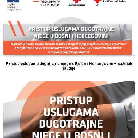
Pristup uslugama dugotrajne njege u Bosni i Hercegovini – sažetak
studije