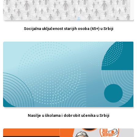
Socijalna uključenost starijih osoba (65+) u Srbiji
Nasilje u školama i dobrobit učenika u Srbiji