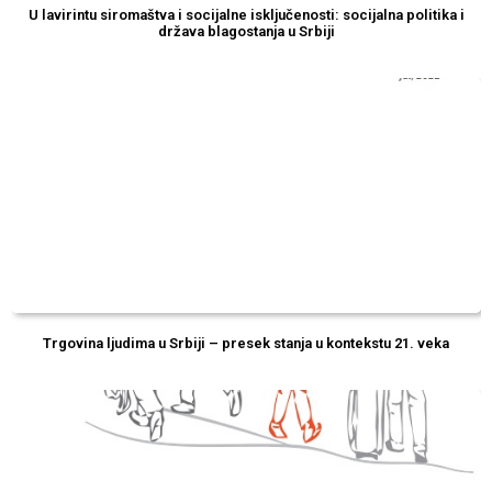
U lavirintu siromaštva i socijalne isključenosti: socijalna politika i
država blagostanja u Srbiji
Trgovina ljudima u Srbiji – presek stanja u kontekstu 21. veka