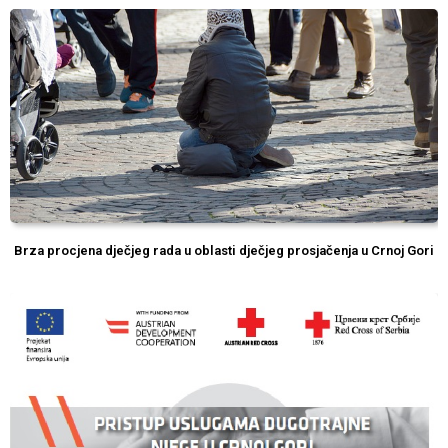
Brza procjena dječjeg rada u oblasti dječjeg prosjačenja u Crnoj Gori