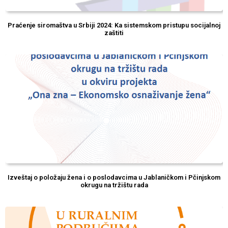
Praćenje siromaštva u Srbiji 2024: Ka sistemskom pristupu socijalnoj
zaštiti
Izveštaj o položaju žena i o poslodavcima u Jablaničkom i Pčinjskom
okrugu na tržištu rada