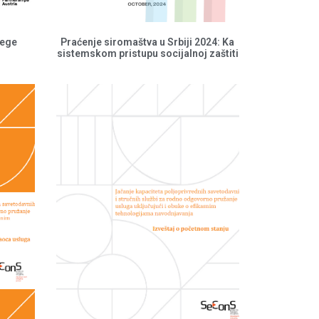
nege
Praćenje siromaštva u Srbiji 2024: Ka
sistemskom pristupu socijalnoj zaštiti