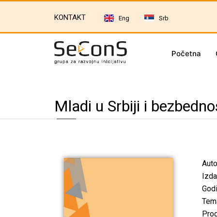
KONTAKT
Eng
Srb
Početna
Mladi u Srbiji i bezbednos
Auto
Izda
Godi
Tem
Prog