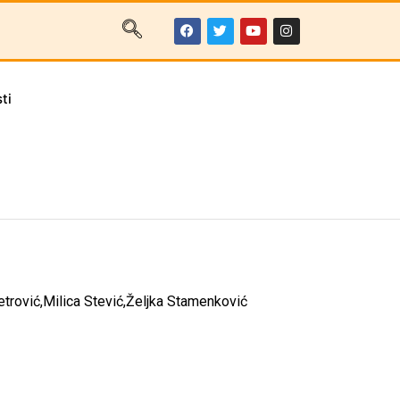
ti
etrović,Milica Stević,Željka Stamenković