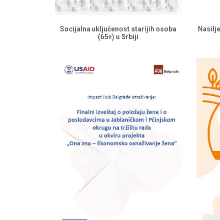
Socijalna uključenost starijih osoba
Nasilj
(65+) u Srbiji