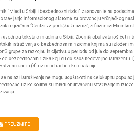
nik “Mladi u Srbiji i bezbednosni rizici” zasnovan je na podacima
ostavljanje informacionog sistema za prevenciju vršnjačkog nasilj
anki i građana “Centar za podršku ženama”, a finansira Ministarst
 uvodnog teksta o mladima u Srbiji, Zbornik obuhvata još četiri te
tskih istraživanja o bezbednosnim rizicima kojima su izloženi ml
nS grupe za razvojnu inicijativu, u periodu od jula do septembra
 od bezbednosnih rizika koji su do sada nedovoljno istraženi: (1) ri
vstveni rizici, i (4) rizici od radne eksploatacije.
 se nalazi istraživanja ne mogu uopštavati na celokupnu populaci
ednosne rizike kojima su mladi obuhvaćeni istraživanjem izlože
aživanja.
PREUZMITE