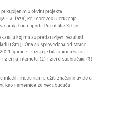
 prikupljenim u okviru projekta
a – 3. faza“, koji sprovodi Udruženje
vo omladine i sporta Republike Srbije.
ksta, u kojima su predstavljeni rezultati
adi u Srbiji. Ona su sprovedena od strane
 2021. godine. Pažnja je bila usmerena na
zici na internetu, (2) rizici u saobraćaju, (3)
ju mladih, mogu nam pružiti značajne uvide u
ni, kao i smernice za neka buduća