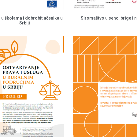
e u školama i dobrobit učenika u
Siromaštvo u senci brige i 
Srbiji