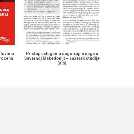
slovima
Pristup uslugama dugotrajne nege u
procena
Severnoj Makedoniji – sažetak studije
(alb)