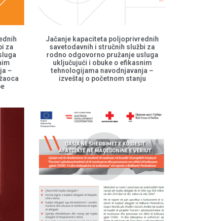
rednih
Jačanje kapaciteta poljoprivrednih
bi za
savetodavnih i stručnih službi za
sluga
rodno odgovorno pružanje usluga
snim
uključujući i obuke o efikasnim
ja –
tehnologijama navodnjavanja –
užaoca
izveštaj o početnom stanju
be