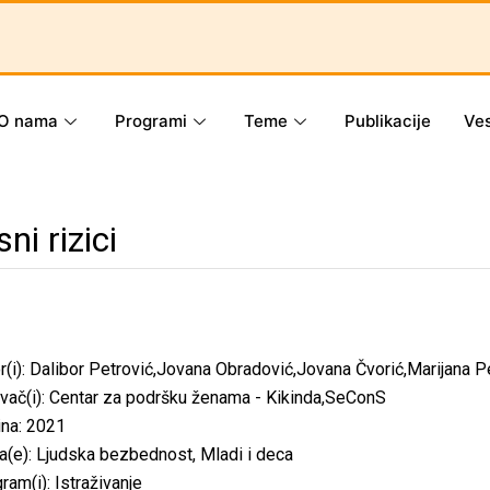
O nama
Programi
Teme
Publikacije
Ves
ni rizici
r(i): Dalibor Petrović,Jovana Obradović,Jovana Čvorić,Marijana P
vač(i): Centar za podršku ženama - Kikinda,SeConS
na: 2021
a(e):
Ljudska bezbednost
,
Mladi i deca
ram(i):
Istraživanje