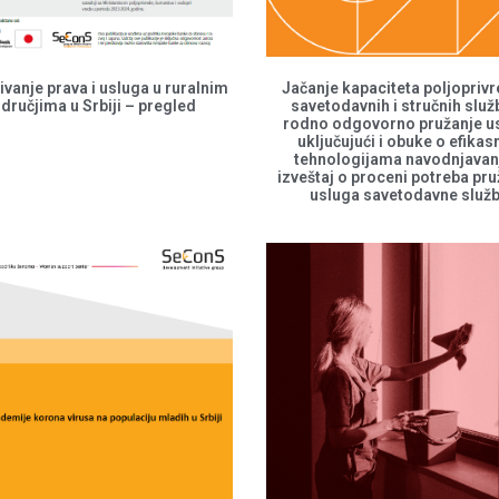
ivanje prava i usluga u ruralnim
Jačanje kapaciteta poljopriv
dručjima u Srbiji – pregled
savetodavnih i stručnih služ
rodno odgovorno pružanje u
uključujući i obuke o efika
tehnologijama navodnjavan
izveštaj o proceni potreba pr
usluga savetodavne služ