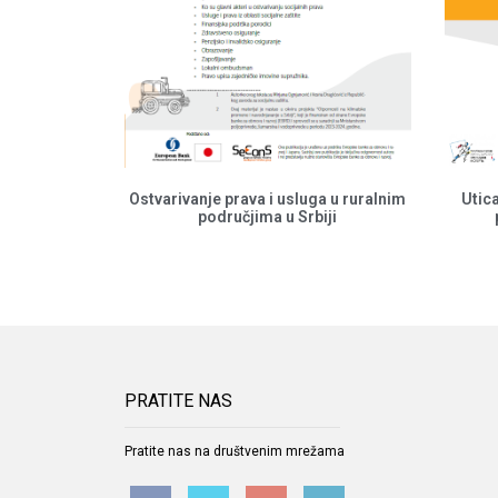
Ostvarivanje prava i usluga u ruralnim
Utic
područjima u Srbiji
PRATITE NAS
Pratite nas na društvenim mrežama