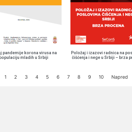
aj pandemije korona virusa na
Položaj i izazovi radnica na po
populaciju mladih u Srbiji
čišćenja i nege u Srbiji – brza 
1
2
3
4
5
6
7
8
9
10
Napred