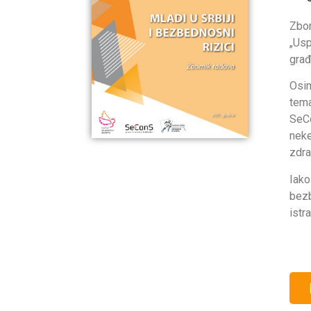
Zbor
„Usp
građ
Osim
tema
SeCo
neke
zdra
Iako
bezb
istr