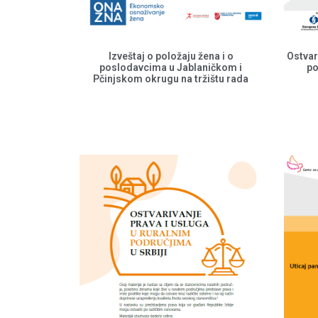
Izveštaj o položaju žena i o
Ostvar
poslodavcima u Jablaničkom i
po
Pčinjskom okrugu na tržištu rada