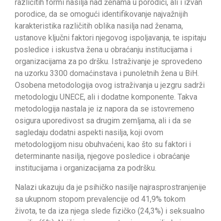
različitih formi nasilja nad ženama u porodici, ali i izvan
porodice, da se omogući identifikovanje najvažnijih
karakteristika različitih oblika nasilja nad ženama,
ustanove ključni faktori njegovog ispoljavanja, te ispitaju
posledice i iskustva žena u obraćanju institucijama i
organizacijama za po dršku. Istraživanje je sprovedeno
na uzorku 3300 domaćinstava i punoletnih žena u BiH.
Osobena metodologija ovog istraživanja u jezgru sadrži
metodologju UNECE, ali i dodatne komponente. Takva
metodologija nastala je iz napora da se istovremeno
osigura uporedivost sa drugim zemljama, ali i da se
sagledaju dodatni aspekti nasilja, koji ovom
metodologijom nisu obuhvaćeni, kao što su faktori i
determinante nasilja, njegove posledice i obraćanje
institucijama i organizacijama za podršku.
Nalazi ukazuju da je psihičko nasilje najrasprostranjenije
sa ukupnom stopom prevalencije od 41,9% tokom
života, te da iza njega slede fizičko (24,3%) i seksualno