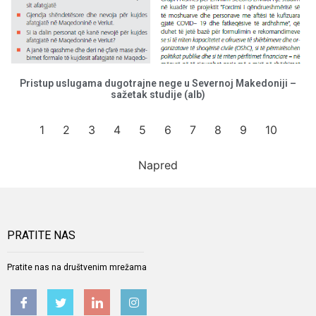
Pristup uslugama dugotrajne nege u Severnoj Makedoniji –
sažetak studije (alb)
1
2
3
4
5
6
7
8
9
10
Napred
PRATITE NAS
Pratite nas na društvenim mrežama