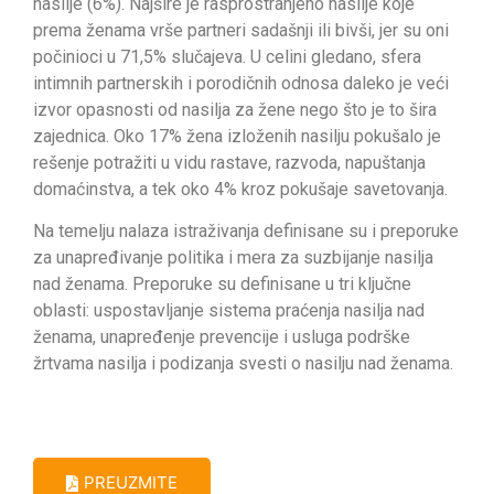
nasilje (6%). Najšire je rasprostranjeno nasilje koje
prema ženama vrše partneri sadašnji ili bivši, jer su oni
počinioci u 71,5% slučajeva. U celini gledano, sfera
intimnih partnerskih i porodičnih odnosa daleko je veći
izvor opasnosti od nasilja za žene nego što je to šira
zajednica. Oko 17% žena izloženih nasilju pokušalo je
rešenje potražiti u vidu rastave, razvoda, napuštanja
domaćinstva, a tek oko 4% kroz pokušaje savetovanja.
Na temelju nalaza istraživanja definisane su i preporuke
za unapređivanje politika i mera za suzbijanje nasilja
nad ženama. Preporuke su definisane u tri ključne
oblasti: uspostavljanje sistema praćenja nasilja nad
ženama, unapređenje prevencije i usluga podrške
žrtvama nasilja i podizanja svesti o nasilju nad ženama.
PREUZMITE