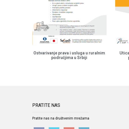
Ostvarivanje prava i usluga u ruralnim
Utic
područjima u Srbiji
PRATITE NAS
Pratite nas na društvenim mrežama