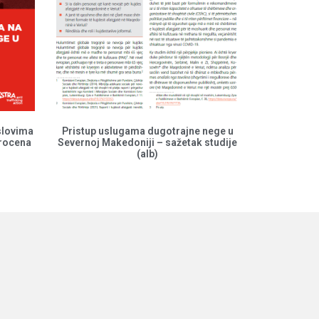
slovima
Pristup uslugama dugotrajne nege u
procena
Severnoj Makedoniji – sažetak studije
(alb)