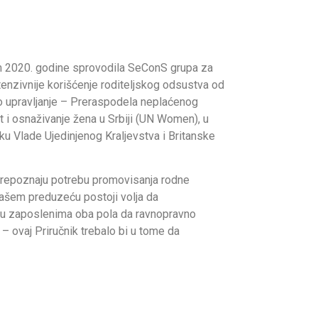
okom 2020. godine sprovodila SeConS grupa za
ntenzivnije korišćenje roditeljskog odsustva od
rno upravljanje – Preraspodela neplaćenog
t i osnaživanje žena u Srbiji (UN Women), u
ku Vlade Ujedinjenog Kraljevstva i Britanske
prepoznaju potrebu promovisanja rodne
vašem preduzeću postoji volja da
ku zaposlenima oba pola da ravnopravno
 – ovaj Priručnik trebalo bi u tome da