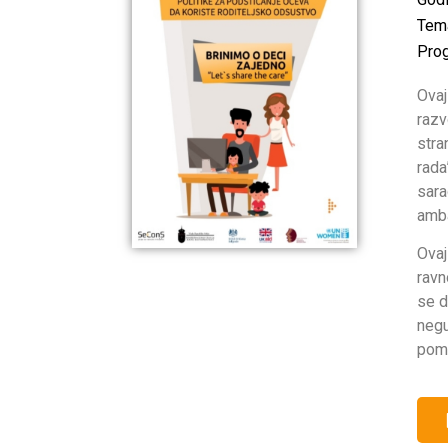
Tem
Prog
Ovaj
razv
stra
rada
sara
amb
Ovaj
ravn
se d
negu
pom