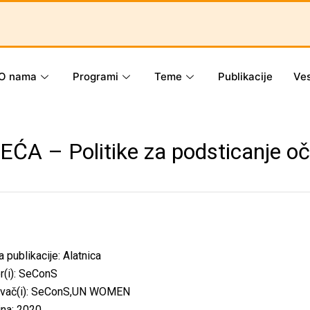
O nama
Programi
Teme
Publikacije
Ves
 – Politike za podsticanje oče
a publikacije:
Alatnica
r(i): SeConS
avač(i): SeConS,UN WOMEN
na: 2020