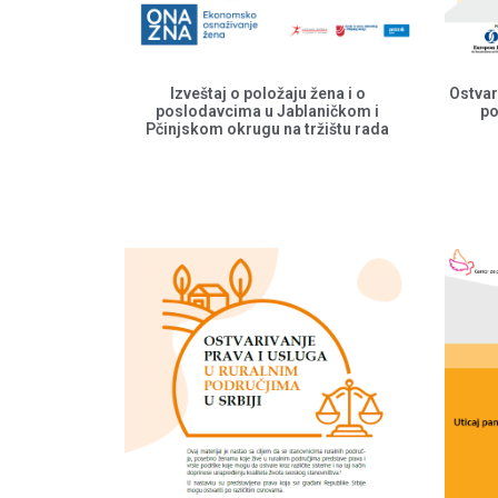
Izveštaj o položaju žena i o
Ostvar
poslodavcima u Jablaničkom i
po
Pčinjskom okrugu na tržištu rada