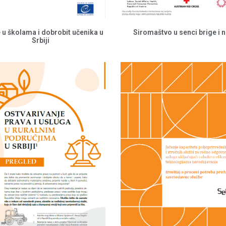
e u školama i dobrobit učenika u
Siromaštvo u senci brige i 
Srbiji