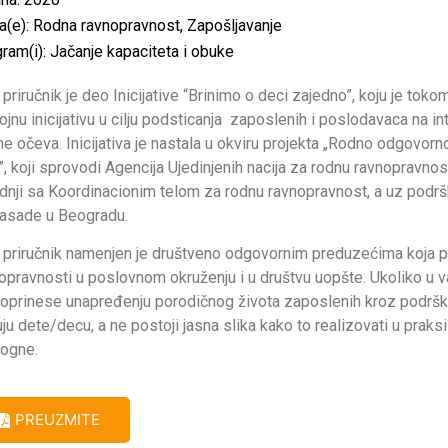
a(e):
Rodna ravnopravnost
,
Zapošljavanje
ram(i):
Jačanje kapaciteta i obuke
 priručnik je deo Inicijative “Brinimo o deci zajedno”, koju je t
ojnu inicijativu u cilju podsticanja zaposlenih i poslodavaca na i
ne očeva. Inicijativa je nastala u okviru projekta „Rodno odgovo
”, koji sprovodi Agencija Ujedinjenih nacija za rodnu ravnopravnos
dnji sa Koordinacionim telom za rodnu ravnopravnost, a uz podrš
asade u Beogradu.
 priručnik namenjen je društveno odgovornim preduzećima koja 
opravnosti u poslovnom okruženju i u društvu uopšte. Ukoliko u 
oprinese unapređenju porodičnog života zaposlenih kroz podrš
ju dete/decu, a ne postoji jasna slika kako to realizovati u praksi
ogne.
PREUZMITE