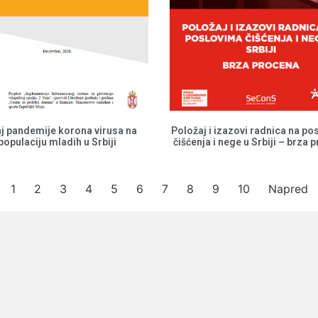
aj pandemije korona virusa na
Položaj i izazovi radnica na po
populaciju mladih u Srbiji
čišćenja i nege u Srbiji – brza 
1
2
3
4
5
6
7
8
9
10
Napred