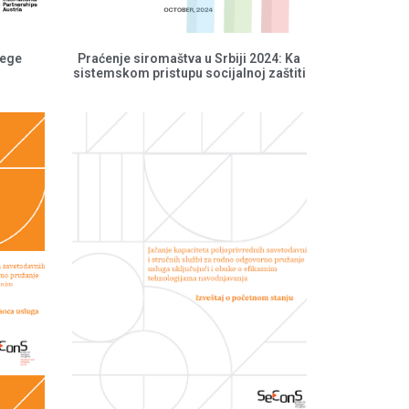
nege
Praćenje siromaštva u Srbiji 2024: Ka
sistemskom pristupu socijalnoj zaštiti