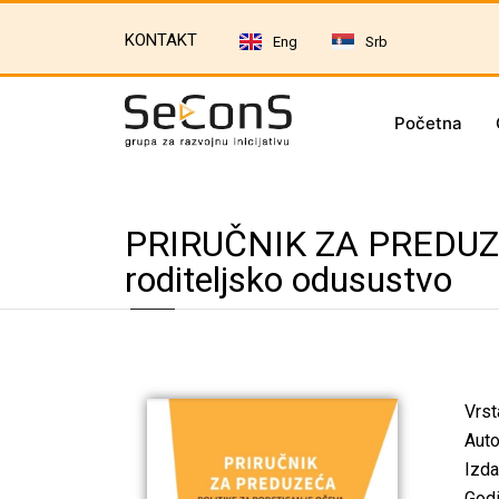
KONTAKT
Eng
Srb
Početna
PRIRUČNIK ZA PREDUZEĆA
roditeljsko odusustvo
Vrst
Auto
Izd
Godi