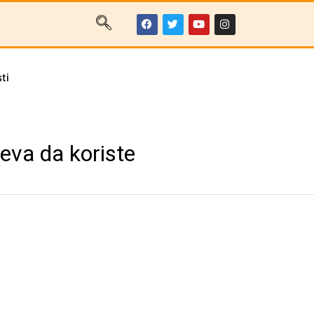
ti
va da koriste