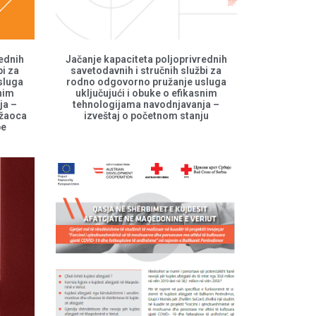
rednih
Jačanje kapaciteta poljoprivrednih
bi za
savetodavnih i stručnih službi za
sluga
rodno odgovorno pružanje usluga
snim
uključujući i obuke o efikasnim
ja –
tehnologijama navodnjavanja –
užaoca
izveštaj o početnom stanju
be