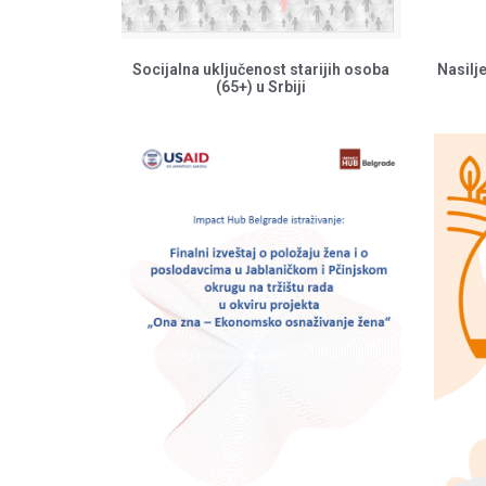
Socijalna uključenost starijih osoba
Nasilj
(65+) u Srbiji