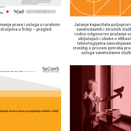
ivanje prava i usluga u ruralnim
Jačanje kapaciteta poljopriv
dručjima u Srbiji – pregled
savetodavnih i stručnih služ
rodno odgovorno pružanje u
uključujući i obuke o efika
tehnologijama navodnjavan
izveštaj o proceni potreba pr
usluga savetodavne služ