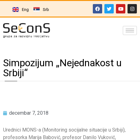
Eng
Srb
Simpozijum „Nejednakost u
Srbiji“
decembar 7, 2018
Urednici MONS-a (Monitoring socijalne situacije u Srbiji),
profesorka Marija Babović, profesor Danilo Vuković,