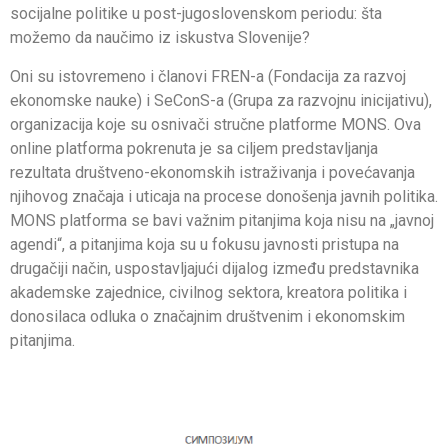
socijalne politike u post-jugoslovenskom periodu: šta
možemo da naučimo iz iskustva Slovenije?
Oni su istovremeno i članovi FREN-a (Fondacija za razvoj
ekonomske nauke) i SeConS-a (Grupa za razvojnu inicijativu),
organizacija koje su osnivači stručne platforme MONS. Ova
online platforma pokrenuta je sa ciljem predstavljanja
rezultata društveno-ekonomskih istraživanja i povećavanja
njihovog značaja i uticaja na procese donošenja javnih politika.
MONS platforma se bavi važnim pitanjima koja nisu na „javnoj
agendi“, a pitanjima koja su u fokusu javnosti pristupa na
drugačiji način, uspostavljajući dijalog između predstavnika
akademske zajednice, civilnog sektora, kreatora politika i
donosilaca odluka o značajnim društvenim i ekonomskim
pitanjima.