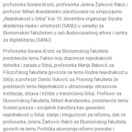
profesorka Gorana Krstić, profesorka Jelena Žarković Rakić i
profesor Mihail Arandarenko učestvovaće na simpozijumu
„Nejednakost u Srbiji“ koji 10. decembra organizuje Srpska
akademija nauka i umetnosti (SANU) u saradnji sa
Ekonomskim fakultetom u sali Audiovizuelnog arhiva i centra
za digitalizaciju (SANU).
Profesorka Gorana Krstić sa Ekonomskog fakulteta
predstaviće temu Faktori koji doprinose nejednakosti
dohotka i zarada u Srbiji, profesorka Marija Babović sa
Filozofskog fakulteta govoriće na temu Rodna nejednakost u
Srbiji, a profesor Danilo Vuković sa Pravnog fakulteta će
predstaviti temu Nejednakost u obrazovanju: obrazovne
institucije, država i tržište u tranzicionoj Srbiji. Profesor sa
Ekonomskog fakulteta, Mihail Arandarenko, predstaviće temu
Sistem poreza i socijalnih transfera kao generator
nejednakosti u Srbiji: stanje i mogućnosti za reformu, dok će
profesorka Jelena Žarković-Rakić sa Ekonomskog fakulteta
govoriti na temu Politička ekonomija reformi poreske i