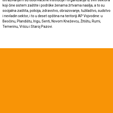
Istraživanjem su obuhvaćene institucije i organizacije iz svih sektora
koji čine sistem zaštite i podrške ženama žrtvama nasilja, a to su
socijalna zaštita, policija, zdravstvo, obrazovanje, tužilaštvo, sudstvo
i nevladin sektor, i to u deset opština na teritoriji AP Vojvodine: u
Beočinu, Plandištu, Irigu, Senti, Novom Kneževcu, Žitištu, Rumi,
Temerinu, Vršcu i Staroj Pazovi.