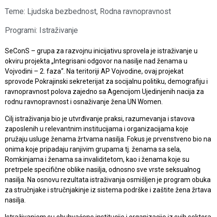
Teme:
Ljudska bezbednost
,
Rodna ravnopravnost
Programi:
Istraživanje
SeConS – grupa za razvojnu inicijativu sprovela je istraživanje u
okviru projekta „Integrisani odgovor na nasilje nad ženama u
Vojvodini – 2. faza“. Na teritoriji AP Vojvodine, ovaj projekat
sprovode Pokrajinski sekreterijat za socijalnu politiku, demografiju i
ravnopravnost polova zajedno sa Agencijom Ujedinjenih nacija za
rodnu ravnopravnost i osnaživanje žena UN Women.
Cilj istraživanja bio je utvrđivanje praksi, razumevanja i stavova
zaposlenih u relevantnim institucijama i organizacijama koje
pružaju usluge ženama žrtvama nasilja. Fokus je prvenstveno bio na
onima koje pripadaju ranjivim grupama tj. ženama sa sela,
Romkinjama i ženama sa invaliditetom, kao i ženama koje su
pretrpele specifične oblike nasilja, odnosno sve vrste seksualnog
nasilja. Na osnovu rezultata istraživanja osmišljen je program obuka
za stručnjake i stručnjakinje iz sistema podrške i zaštite žena žrtava
nasilja.