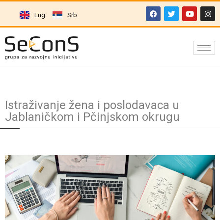
Eng
Srb
Istraživanje žena i poslodavaca u
Jablaničkom i Pčinjskom okrugu