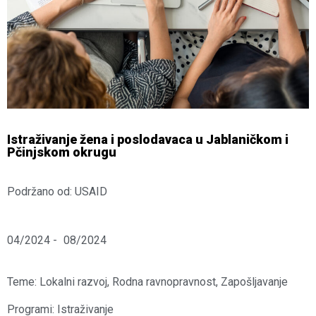
Istraživanje žena i poslodavaca u Jablaničkom i
Pčinjskom okrugu
Podržano od: USAID
04/2024 -
08/2024
Teme:
Lokalni razvoj
,
Rodna ravnopravnost
,
Zapošljavanje
Programi:
Istraživanje