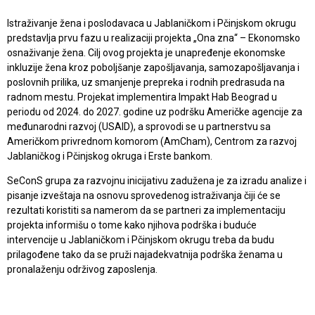
Istraživanje žena i poslodavaca u Jablaničkom i Pčinjskom okrugu
predstavlja prvu fazu u realizaciji projekta „Ona zna“ – Ekonomsko
osnaživanje žena. Cilj ovog projekta je unapređenje ekonomske
inkluzije žena kroz poboljšanje zapošljavanja, samozapošljavanja i
poslovnih prilika, uz smanjenje prepreka i rodnih predrasuda na
radnom mestu. Projekat implementira Impakt Hab Beograd u
periodu od 2024. do 2027. godine uz podršku Američke agencije za
međunarodni razvoj (USAID), a sprovodi se u partnerstvu sa
Američkom privrednom komorom (AmCham), Centrom za razvoj
Jablaničkog i Pčinjskog okruga i Erste bankom.
SeConS grupa za razvojnu inicijativu zadužena je za izradu analize i
pisanje izveštaja na osnovu sprovedenog istraživanja čiji će se
rezultati koristiti sa namerom da se partneri za implementaciju
projekta informišu o tome kako njihova podrška i buduće
intervencije u Jablaničkom i Pčinjskom okrugu treba da budu
prilagođene tako da se pruži najadekvatnija podrška ženama u
pronalaženju održivog zaposlenja.