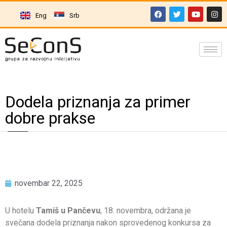
Eng
Srb
Dodela priznanja za primer
dobre prakse
novembar 22, 2025
U hotelu
Tamiš u Pančevu
, 18. novembra, održana je
svečana dodela priznanja nakon sprovedenog konkursa za