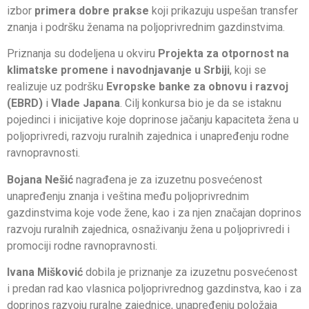
izbor
primera dobre prakse
koji prikazuju uspešan transfer
znanja i podršku ženama na poljoprivrednim gazdinstvima.
Priznanja su dodeljena u okviru
Projekta za otpornost na
klimatske promene i navodnjavanje u Srbiji
, koji se
realizuje uz podršku
Evropske banke za obnovu i razvoj
(EBRD)
i
Vlade Japana
. Cilj konkursa bio je da se istaknu
pojedinci i inicijative koje doprinose jačanju kapaciteta žena u
poljoprivredi, razvoju ruralnih zajednica i unapređenju rodne
ravnopravnosti.
Bojana Nešić
nagrađena je za izuzetnu posvećenost
unapređenju znanja i veština među poljoprivrednim
gazdinstvima koje vode žene, kao i za njen značajan doprinos
razvoju ruralnih zajednica, osnaživanju žena u poljoprivredi i
promociji rodne ravnopravnosti.
Ivana Mišković
dobila je priznanje za izuzetnu posvećenost
i predan rad kao vlasnica poljoprivrednog gazdinstva, kao i za
doprinos razvoju ruralne zajednice, unapređenju položaja