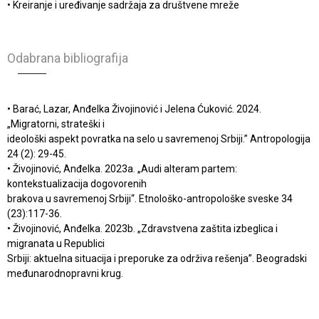
• Kreiranje i uređivanje sadržaja za društvene mreže
Odabrana bibliografija​
• Barać, Lazar, Anđelka Živojinović i Jelena Ćuković. 2024.
„Migratorni, strateški i
ideološki aspekt povratka na selo u savremenoj Srbiji.” Antropologija
24 (2): 29-45.
• Živojinović, Anđelka. 2023a. „Audi alteram partem:
kontekstualizacija dogovorenih
brakova u savremenoj Srbiji“. Etnološko-antropološke sveske 34
(23):117-36.
• Živojinović, Anđelka. 2023b. „Zdravstvena zaštita izbeglica i
migranata u Republici
Srbiji: aktuelna situacija i preporuke za održiva rešenja”. Beogradski
međunarodnopravni krug.