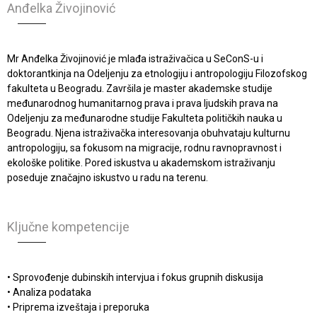
Anđelka Živojinović
Mr Anđelka Živojinović je mlađa istraživačica u SeConS-u i
doktorantkinja na Odeljenju za etnologiju i antropologiju Filozofskog
fakulteta u Beogradu. Završila je master akademske studije
međunarodnog humanitarnog prava i prava ljudskih prava na
Odeljenju za međunarodne studije Fakulteta političkih nauka u
Beogradu. Njena istraživačka interesovanja obuhvataju kulturnu
antropologiju, sa fokusom na migracije, rodnu ravnopravnost i
ekološke politike. Pored iskustva u akademskom istraživanju
poseduje značajno iskustvo u radu na terenu.
Ključne kompetencije
• Sprovođenje dubinskih intervjua i fokus grupnih diskusija
• Analiza podataka
• Priprema izveštaja i preporuka