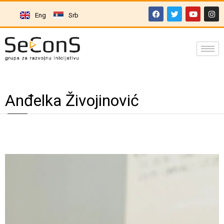
Eng
Srb
Anđelka Živojinović