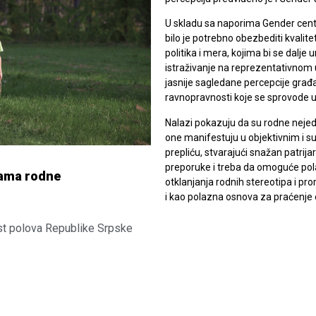
U skladu sa naporima Gender cen
bilo je potrebno obezbediti kvalit
politika i mera, kojima bi se dalje
istraživanje na reprezentativnom 
jasnije sagledane percepcije građa
ravnopravnosti koje se sprovode 
Nalazi pokazuju da su rodne nejed
one manifestuju u objektivnim i s
prepliću, stvarajući snažan patrij
preporuke i treba da omoguće pol
kama rodne
otklanjanja rodnih stereotipa i pr
i kao polazna osnova za praćenje 
st polova Republike Srpske