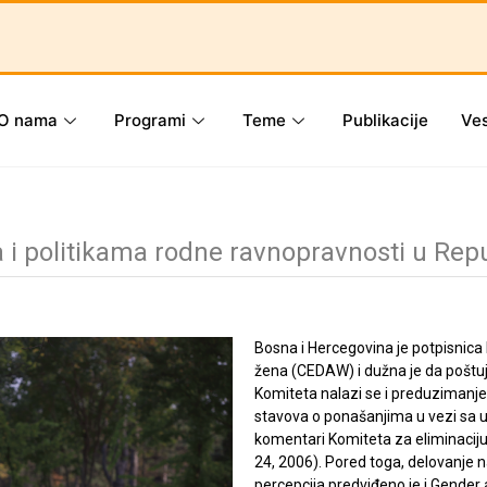
O nama
Programi
Teme
Publikacije
Ves
i politikama rodne ravnopravnosti u Repu
Bosna i Hercegovina je potpisnica 
žena (CEDAW) i dužna je da poš
Komiteta nalazi se i preduzimanje
stavova o ponašanjima u vezi sa 
komentari Komiteta za eliminaciju 
24, 2006). Pored toga, delovanje n
percepcija predviđeno je i Gender