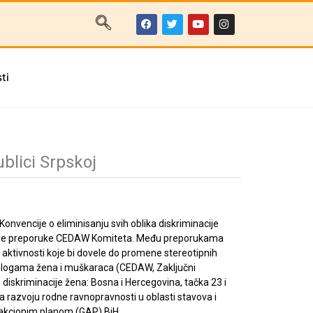
ti
blici Srpskoj
Konvencije o eliminisanju svih oblika diskriminacije
tuje preporuke CEDAW Komiteta. Među preporukama
 aktivnosti koje bi dovele do promene stereotipnih
ulogama žena i muškaraca (CEDAW, Zaključni
diskriminacije žena: Bosna i Hercegovina, tačka 23 i
a razvoju rodne ravnopravnosti u oblasti stavova i
 akcionim planom (GAP) BiH.