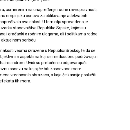
tra, usmerenim na unapređenje rodne ravnopravnosti,
etnu empirijsku osnovu za oblikovanje adekvatnih
 unapređivala ova oblast. U tom cilju sprovedeno je
uzorku stanovništva Republike Srpske, kojim su
na i građanki o rodnim ulogama, ali i politikama rodne
u aktuelnom periodu.
nakosti veoma izražene u Republici Srpskoj, te da se
ubjektivnim aspektima koji se međusobno podržavaju i
arhalni sindrom. Uvidi su pretočeni u odgovarajuće
aznu osnovu na kojoj će biti zasnovane mere
omene vrednosnih obrazaca, a koja će kasnije poslužiti
efekata tih mera.