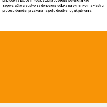
priključenja EU. Osim toga, Studija poseduje potencijal kao
zagovaračko sredstvo za donosioce odluka na svim nivoima vlasti u
procesu donošenja zakona na polju društvenog uključivanja.