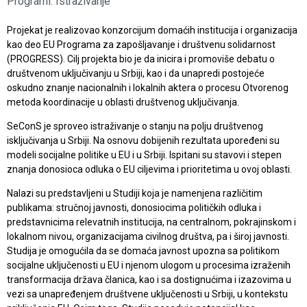
Programi:
Istraživanje
Projekat je realizovao konzorcijum domaćih institucija i organizacija
kao deo EU Programa za zapošljavanje i društvenu solidarnost
(PROGRESS). Cilj projekta bio je da inicira i promoviše debatu o
društvenom uključivanju u Srbiji, kao i da unapredi postojeće
oskudno znanje nacionalnih i lokalnih aktera o procesu Otvorenog
metoda koordinacije u oblasti društvenog uključivanja.
SeConS je sproveo istraživanje o stanju na polju društvenog
isključivanja u Srbiji. Na osnovu dobijenih rezultata upoređeni su
modeli socijalne politike u EU i u Srbiji. Ispitani su stavovi i stepen
znanja donosioca odluka o EU ciljevima i prioritetima u ovoj oblasti.
Nalazi su predstavljeni u Studiji koja je namenjena različitim
publikama: stručnoj javnosti, donosiocima političkih odluka i
predstavnicima relevatnih institucija, na centralnom, pokrajinskom i
lokalnom nivou, organizacijama civilnog društva, pa i široj javnosti.
Studija je omogućila da se domaća javnost upozna sa politikom
socijalne uključenosti u EU i njenom ulogom u procesima izraženih
transformacija država članica, kao i sa dostignućima i izazovima u
vezi sa unapređenjem društvene uključenosti u Srbiji, u kontekstu