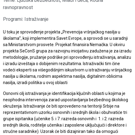
Teme:
Ljudska bezbednost
,
Mladi i deca
,
Rodna
ravnopravnost
Programi:
Istraživanje
U toku je sprovođenje projekta „Prevencija vršnjačkog nasilja u
školama”, koji implementira Savet Evrope, a sprovodi se u saradnji
sa Ministarstvom prosvete. Projekat finansira Nemačka. U okviru
projekta SeConS grupa za razvojnu inicijativu zadužena je za izradu
metodologije, pružanje podrške pri sprovođenju istraživanja, analizu
i izradu izveštaja o dobijenim rezultatima. Istraživački tim čine
vodeći eksperti sa višegodišnjim iskustvom u istraživanju vršnjačkog
nasilja u školama, rodnim aspektima nasilja, digitalnim oblicima
nasilja, izradi politika u ovoj oblasti
Osnovni cilj istraživanja je identifikacija ključnih oblasti u kojima je
neophodna intervencija zarad uspostavljanja bezbednog školskog
okruženja. Istraživanje će biti sprovedeno na teritoriji Srbije na
reprezentativnom uzorku osnovnih i srednjih škola i obuhvatiće tri
grupe ispitanika (učenike 5. i 7. razreda osnovnih i 1. i 2. razreda
srednjih škola, roditelje učenika i zaposlene uključujući i direktore i
stručne saradnike). Uzorak će biti dizajniran tako da omogući