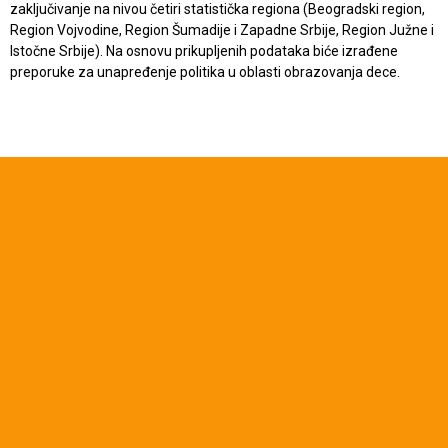
zaključivanje na nivou četiri statistička regiona (Beogradski region,
Region Vojvodine, Region Šumadije i Zapadne Srbije, Region Južne i
Istočne Srbije). Na osnovu prikupljenih podataka biće izrađene
preporuke za unapređenje politika u oblasti obrazovanja dece.