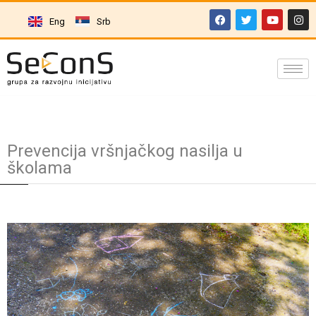
Eng
Srb
Prevencija vršnjačkog nasilja u
školama