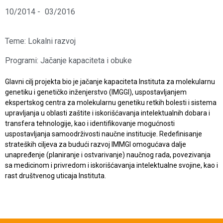
10/2014 -
03/2016
Teme:
Lokalni razvoj
Programi:
Jačanje kapaciteta i obuke
Glavni cilj projekta bio je jačanje kapaciteta Instituta za molekularnu
genetiku i genetičko inženjerstvo (IMGGI), uspostavljanjem
ekspertskog centra za molekularnu genetiku retkih bolesti i sistema
upravljanja u oblasti zaštite i iskorišćavanja intelektualnih dobara i
transfera tehnologije, kao i identifikovanje mogućnosti
uspostavljanja samoodrživosti naučne institucije. Redefinisanje
strateških ciljeva za budući razvoj IMMGI omogućava dalje
unapređenje (planiranje i ostvarivanje) naučnog rada, povezivanja
sa medicinom i privredom i iskorišćavanja intelektualne svojine, kao i
rast društvenog uticaja Instituta.