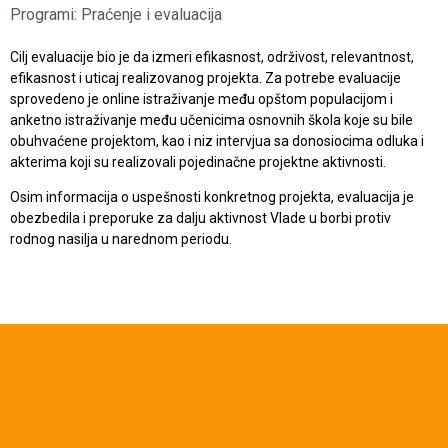
Programi:
Praćenje i evaluacija
Cilj evaluacije bio je da izmeri efikasnost, održivost, relevantnost,
efikasnost i uticaj realizovanog projekta. Za potrebe evaluacije
sprovedeno je online istraživanje među opštom populacijom i
anketno istraživanje među učenicima osnovnih škola koje su bile
obuhvaćene projektom, kao i niz intervjua sa donosiocima odluka i
akterima koji su realizovali pojedinačne projektne aktivnosti.
Osim informacija o uspešnosti konkretnog projekta, evaluacija je
obezbedila i preporuke za dalju aktivnost Vlade u borbi protiv
rodnog nasilja u narednom periodu.