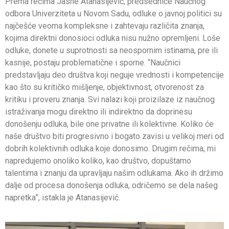
Prema rečima Jasne Atanasijević, predsednice Naučnog
odbora Univerziteta u Novom Sadu, odluke o javnoj politici su
najčešće veoma kompleksne i zahtevaju različita znanja,
kojima direktni donosioci odluka nisu nužno opremljeni. Loše
odluke, donete u suprotnosti sa neospornim istinama, pre ili
kasnije, postaju problematične i sporne. “Naučnici
predstavljaju deo društva koji neguje vrednosti i kompetencije
kao što su kritičko mišljenje, objektivnost, otvorenost za
kritiku i proveru znanja. Svi nalazi koji proizilaze iz naučnog
istraživanja mogu direktno ili indirektno da doprinesu
donošenju odluka, bile one privatne ili kolektivne. Koliko će
naše društvo biti progresivno i bogato zavisi u velikoj meri od
dobrih kolektivnih odluka koje donosimo. Drugim rečima, mi
napredujemo onoliko koliko, kao društvo, dopuštamo
talentima i znanju da upravljaju našim odlukama. Ako ih držimo
dalje od procesa donošenja odluka, odričemo se dela našeg
napretka”, istakla je Atanasijević.