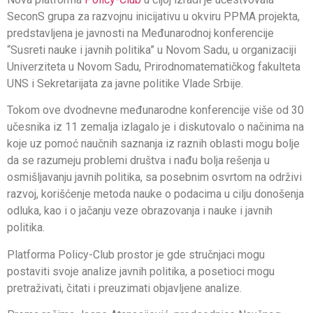
SeconS grupa za razvojnu inicijativu u okviru PPMA projekta,
predstavljena je javnosti na Međunarodnoj konferencije
“Susreti nauke i javnih politika” u Novom Sadu, u organizaciji
Univerziteta u Novom Sadu, Prirodnomatematičkog fakulteta
UNS i Sekretarijata za javne politike Vlade Srbije.
Tokom ove dvodnevne međunarodne konferencije više od 30
učesnika iz 11 zemalja izlagalo je i diskutovalo o načinima na
koje uz pomoć naučnih saznanja iz raznih oblasti mogu bolje
da se razumeju problemi društva i nađu bolja rešenja u
osmišljavanju javnih politika, sa posebnim osvrtom na održivi
razvoj, korišćenje metoda nauke o podacima u cilju donošenja
odluka, kao i o jačanju veze obrazovanja i nauke i javnih
politika.
Platforma Policy-Club prostor je gde stručnjaci mogu
postaviti svoje analize javnih politika, a posetioci mogu
pretraživati, čitati i preuzimati objavljene analize.