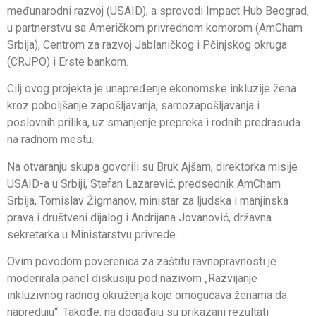
međunarodni razvoj (USAID), a sprovodi Impact Hub Beograd,
u partnerstvu sa Američkom privrednom komorom (AmCham
Srbija), Centrom za razvoj Jablaničkog i Pčinjskog okruga
(CRJPO) i Erste bankom.
Cilj ovog projekta je unapređenje ekonomske inkluzije žena
kroz poboljšanje zapošljavanja, samozapošljavanja i
poslovnih prilika, uz smanjenje prepreka i rodnih predrasuda
na radnom mestu.
Na otvaranju skupa govorili su Bruk Ajšam, direktorka misije
USAID-a u Srbiji, Stefan Lazarević, predsednik AmCham
Srbija, Tomislav Žigmanov, ministar za ljudska i manjinska
prava i društveni dijalog i Andrijana Jovanović, državna
sekretarka u Ministarstvu privrede.
Ovim povodom poverenica za zaštitu ravnopravnosti je
moderirala panel diskusiju pod nazivom „Razvijanje
inkluzivnog radnog okruženja koje omogućava ženama da
napreduju“. Takođe, na događaju su prikazani rezultati