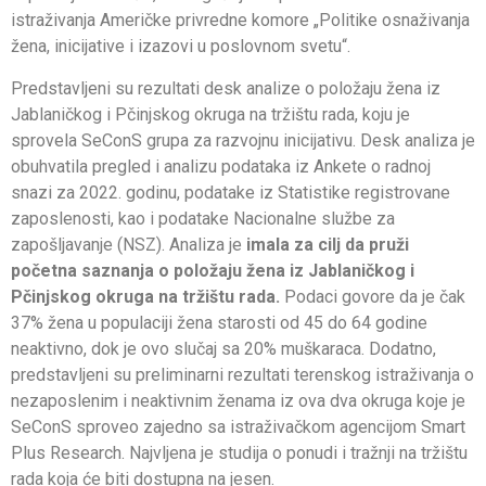
istraživanja Američke privredne komore „Politike osnaživanja
žena, inicijative i izazovi u poslovnom svetu“.
Predstavljeni su rezultati desk analize o položaju žena iz
Jablaničkog i Pčinjskog okruga na tržištu rada, koju je
sprovela SeConS grupa za razvojnu inicijativu. Desk analiza je
obuhvatila pregled i analizu podataka iz Ankete o radnoj
snazi za 2022. godinu, podatake iz Statistike registrovane
zaposlenosti, kao i podatake Nacionalne službe za
zapošljavanje (NSZ). Analiza je
imala za cilj da pruži
početna saznanja o položaju žena iz Jablaničkog i
Pčinjskog okruga na tržištu rada.
Podaci govore da je čak
37% žena u populaciji žena starosti od 45 do 64 godine
neaktivno, dok je ovo slučaj sa 20% muškaraca. Dodatno,
predstavljeni su preliminarni rezultati terenskog istraživanja o
nezaposlenim i neaktivnim ženama iz ova dva okruga koje je
SeConS sproveo zajedno sa istraživačkom agencijom Smart
Plus Research. Najvljena je studija o ponudi i tražnji na tržištu
rada koja će biti dostupna na jesen.