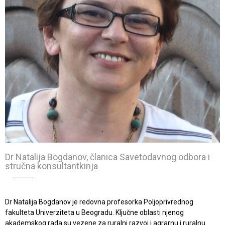
Dr Natalija Bogdanov, članica Savetodavnog odbora i
stručna konsultantkinja
Dr Natalija Bogdanov je redovna profesorka Poljoprivrednog
fakulteta Univerziteta u Beogradu. Ključne oblasti njenog
akademskog rada su vezene za ruralni razvoj i agrarnu i ruralnu