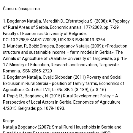
Članci u časopisima
1. Bogdanov Natalija, Meredith D., Efstratoglou S. (2008): A Typology
of Rural Areas of Serbia, Economic annals, 177/2008, pp. 7-29,
Faculty of Economics, University of Belgrade,
DOI:10.2298/EKA081770078, UDK:333 ISSN 0013-3264
2. Munćan, P., Božić Dragica, Bogdanov Natalija (2009): «Production
structure and sustainable income – farm models in Serbia», The
Annals of Agriculture of «Valahia» University of Targoviste, p.p. 15-
17, Ministry of Education, Research and Innovation, Targoviste,
Romania, ISSN 2065-2720
3. Bogdanov Natalija, Cvejić Slobodan (2011) Poverty and Social
Exclusion in Rural Serbia– position of family farms, Economics of
Agriculture, God./Vol. LVIII, br./No SB-2 (3-189),.(p. 3-16).
4. Papić, R., Bogdanov, N. (2015) Rural Development Policy – A
Perspective of Local Actors In Serbia, Economics of Agriculture
4/2015; Belgrade; pp. 1079-1093.
Knjige
Natalija Bogdanov (2007): Small Rural Households in Serbia and