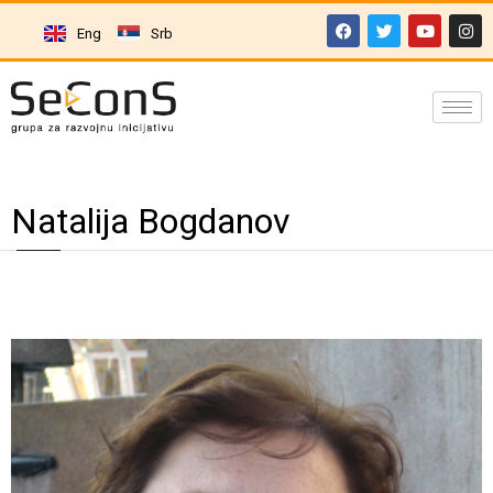
Eng
Srb
Natalija Bogdanov