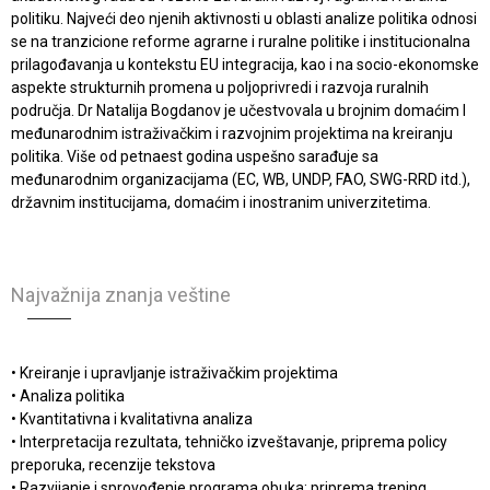
politiku. Najveći deo njenih aktivnosti u oblasti analize politika odnosi
se na tranzicione reforme agrarne i ruralne politike i institucionalna
prilagođavanja u kontekstu EU integracija, kao i na socio-ekonomske
aspekte strukturnih promena u poljoprivredi i razvoja ruralnih
područja. Dr Natalija Bogdanov je učestvovala u brojnim domaćim I
međunarodnim istraživačkim i razvojnim projektima na kreiranju
politika. Više od petnaest godina uspešno sarađuje sa
međunarodnim organizacijama (EC, WB, UNDP, FAO, SWG-RRD itd.),
državnim institucijama, domaćim i inostranim univerzitetima.
Najvažnija znanja veštine
• Kreiranje i upravljanje istraživačkim projektima
• Analiza politika
• Kvantitativna i kvalitativna analiza
• Interpretacija rezultata, tehničko izveštavanje, priprema policy
preporuka, recenzije tekstova
• Razvijanje i sprovođenje programa obuka; priprema trening