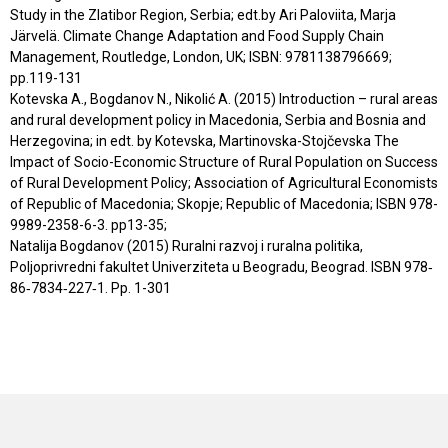
Study in the Zlatibor Region, Serbia; edt.by Ari Paloviita, Marja
Järvelä. Climate Change Adaptation and Food Supply Chain
Management, Routledge, London, UK; ISBN: 9781138796669;
pp.119-131
Kotevska A., Bogdanov N., Nikolić A. (2015) Introduction – rural areas
and rural development policy in Macedonia, Serbia and Bosnia and
Herzegovina; in edt. by Kotevska, Martinovska-Stojčevska The
Impact of Socio-Economic Structure of Rural Population on Success
of Rural Development Policy; Association of Agricultural Economists
of Republic of Macedonia; Skopje; Republic of Macedonia; ISBN 978-
9989-2358-6-3. pp13-35;
Natalija Bogdanov (2015) Ruralni razvoj i ruralna politika,
Poljoprivredni fakultet Univerziteta u Beogradu, Beograd. ISBN 978‐
86‐7834‐227‐1. Pp. 1-301