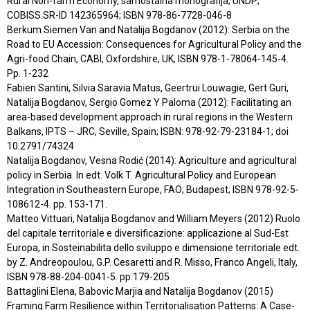
Rural Non-farm Economy, samostalna monografija; UNDP;
COBISS.SR-ID 142365964; ISBN 978-86-7728-046-8
Berkum Siemen Van and Natalija Bogdanov (2012): Serbia on the
Road to EU Accession: Consequences for Agricultural Policy and the
Agri-food Chain, CABI, Oxfordshire, UK, ISBN 978-1-78064-145-4.
Pp. 1-232
Fabien Santini, Silvia Saravia Matus, Geertrui Louwagie, Gert Guri,
Natalija Bogdanov, Sergio Gomez Y Paloma (2012): Facilitating an
area-based development approach in rural regions in the Western
Balkans, IPTS – JRC, Seville, Spain; ISBN: 978-92-79-23184-1; doi
10.2791/74324
Natalija Bogdanov, Vesna Rodić (2014): Agriculture and agricultural
policy in Serbia. In edt. Volk T. Agricultural Policy and European
Integration in Southeastern Europe, FAO; Budapest; ISBN 978-92-5-
108612-4. pp. 153-171.
Matteo Vittuari, Natalija Bogdanov and William Meyers (2012) Ruolo
del capitale territoriale e diversificazione: applicazione al Sud-Est
Europa, in Sosteinabilita dello sviluppo e dimensione territoriale edt.
by Z. Andreopoulou, G.P. Cesaretti and R. Misso, Franco Angeli, Italy,
ISBN 978-88-204-0041-5. pp.179-205
Battaglini Elena, Babovic Marjia and Natalija Bogdanov (2015)
Framing Farm Resilience within Territorialisation Patterns: A Case-