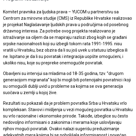
Komitet pravnika za ljudska prava – YUCOM u partnerstvu sa
Centrom za mirovne studije (CMS) iz Republike Hrvatske realizovao
je projekat Naglašavanje ljudskih prava u područjima od posebnog
državnog interesa. Za potrebe ovog projekta realizovano je
istraživanje sa ciljem da se mapiraju razlozi zbog kojih se građani
srpske nacionalnosti koji su izbegli tokom rata 1991-1995. nisu
vratili u Hrvatsku, bez obzira da li su još uvek u statusu izbeglica ili
ne. Ispitano je da li su povratak i integracija uopšte omogućeni, i
ukoliko nisu, koje su prepreke onemogućile povratak.
Obavljeni su intervjui sa mladima od 18-35 godina, tzv. ”drugom
generacijom migranata” koji bi mogli biti potencijalni povratnici i koji
su omogućili dublji uvid u probleme sa kojima se ova generacija
suočava u zemlji u kojoj žive.
Rezultati su pokazali da je problem povratka Srba u Hrvatsku vrlo
kompleksan. Stavovi i mišljenja u vezi mogućeg povratka u Hrvatsku
su vrlo racionalne i ekonomske prirode. Takođe, izbeglice su često
nedovoljno informisani o zakonima i merama koje uslovljavaju
njihov mogući povratak. Ovakvi nalazi sugerišu preduzimanje
adekvatnih mera kojima bi se poboljšala informisanost i povećao