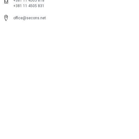
+381 11 4505 818
+381 11 4505 831
office@secons.net