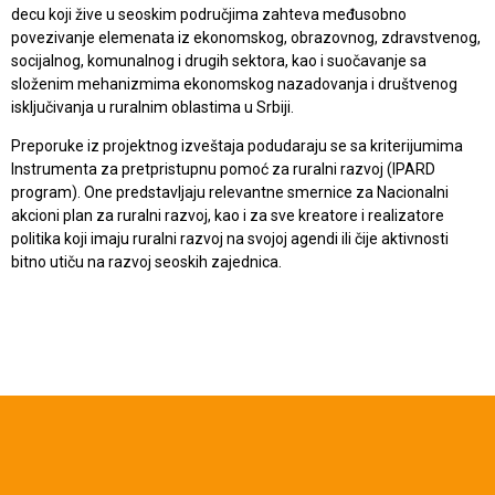
decu koji žive u seoskim područjima zahteva međusobno
povezivanje elemenata iz ekonomskog, obrazovnog, zdravstvenog,
socijalnog, komunalnog i drugih sektora, kao i suočavanje sa
složenim mehanizmima ekonomskog nazadovanja i društvenog
isključivanja u ruralnim oblastima u Srbiji.
Preporuke iz projektnog izveštaja podudaraju se sa kriterijumima
Instrumenta za pretpristupnu pomoć za ruralni razvoj (IPARD
program). One predstavljaju relevantne smernice za Nacionalni
akcioni plan za ruralni razvoj, kao i za sve kreatore i realizatore
politika koji imaju ruralni razvoj na svojoj agendi ili čije aktivnosti
bitno utiču na razvoj seoskih zajednica.