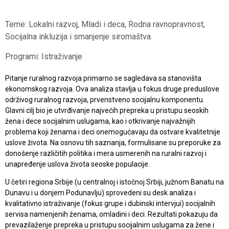
Teme:
Lokalni razvoj
,
Mladi i deca
,
Rodna ravnopravnost
,
Socijalna inkluzija i smanjenje siromaštva
Programi:
Istraživanje
Pitanje ruralnog razvoja primarno se sagledava sa stanovišta
ekonomskog razvoja. Ova analiza stavlja u fokus druge preduslove
održivog ruralnog razvoja, prvenstveno socijalnu komponentu.
Glavni cilj bio je utvrđivanje najvećih prepreka u pristupu seoskih
žena i dece socijalnim uslugama, kao i otkrivanje najvažnijih
problema koji ženama i deci onemogućavaju da ostvare kvalitetnije
uslove života. Na osnovu tih saznanja, formulisane su preporuke za
donošenje različitih politika i mera usmerenih na ruralni razvoj i
unapređenje uslova života seoske populacije.
U četiri regiona Srbije (u centralnoj i istočnoj Srbiji, južnom Banatu na
Dunavu i u donjem Podunavlju) sprovedeni su desk analiza i
kvalitativno istraživanje (fokus grupe i dubinski intervjui) socijalnih
servisa namenjenih ženama, omladini i deci. Rezultati pokazuju da
prevazilaženje prepreka u pristupu socijalnim uslugama za žene i