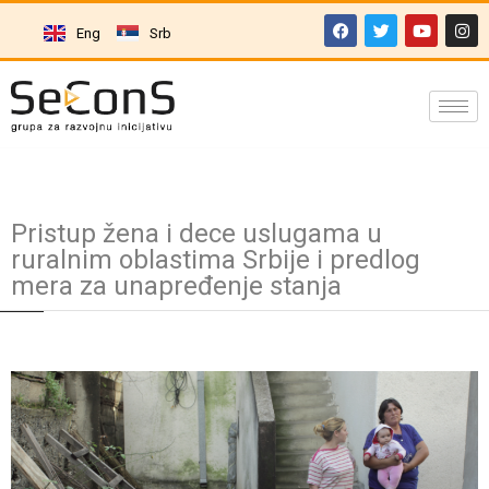
Eng
Srb
Pristup žena i dece uslugama u
ruralnim oblastima Srbije i predlog
mera za unapređenje stanja