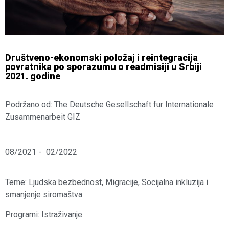
Društveno-ekonomski položaj i reintegracija
povratnika po sporazumu o readmisiji u Srbiji
2021. godine
Podržano od: The Deutsche Gesellschaft fur Internationale
Zusammenarbeit GIZ
08/2021 -
02/2022
Teme:
Ljudska bezbednost
,
Migracije
,
Socijalna inkluzija i
smanjenje siromaštva
Programi:
Istraživanje