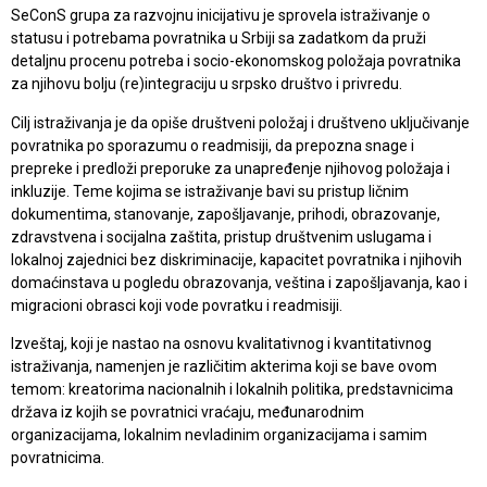
SeConS grupa za razvojnu inicijativu je sprovela istraživanje o
statusu i potrebama povratnika u Srbiji sa zadatkom da pruži
detaljnu procenu potreba i socio-ekonomskog položaja povratnika
za njihovu bolju (re)integraciju u srpsko društvo i privredu.
Cilj istraživanja je da opiše društveni položaj i društveno uključivanje
povratnika po sporazumu o readmisiji, da prepozna snage i
prepreke i predloži preporuke za unapređenje njihovog položaja i
inkluzije. Teme kojima se istraživanje bavi su pristup ličnim
dokumentima, stanovanje, zapošljavanje, prihodi, obrazovanje,
zdravstvena i socijalna zaštita, pristup društvenim uslugama i
lokalnoj zajednici bez diskriminacije, kapacitet povratnika i njihovih
domaćinstava u pogledu obrazovanja, veština i zapošljavanja, kao i
migracioni obrasci koji vode povratku i readmisiji.
Izveštaj, koji je nastao na osnovu kvalitativnog i kvantitativnog
istraživanja, namenjen je različitim akterima koji se bave ovom
temom: kreatorima nacionalnih i lokalnih politika, predstavnicima
država iz kojih se povratnici vraćaju, međunarodnim
organizacijama, lokalnim nevladinim organizacijama i samim
povratnicima.