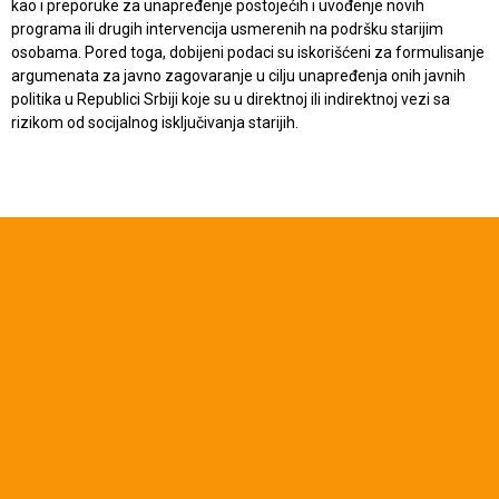
kao i preporuke za unapređenje postojećih i uvođenje novih
programa ili drugih intervencija usmerenih na podršku starijim
osobama. Pored toga, dobijeni podaci su iskorišćeni za formulisanje
argumenata za javno zagovaranje u cilju unapređenja onih javnih
politika u Republici Srbiji koje su u direktnoj ili indirektnoj vezi sa
rizikom od socijalnog isključivanja starijih.