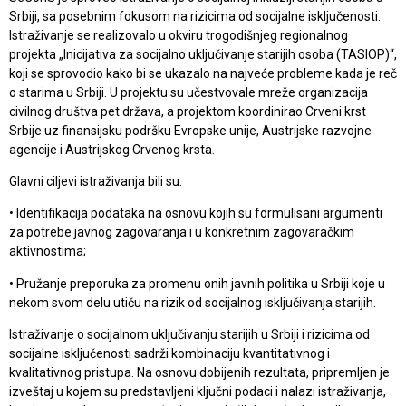
Srbiji, sa posebnim fokusom na rizicima od socijalne isključenosti.
Istraživanje se realizovalo u okviru trogodišnjeg regionalnog
projekta „Inicijativa za socijalno uključivanje starijih osoba (TASIOP)“,
koji se sprovodio kako bi se ukazalo na najveće probleme kada je reč
o starima u Srbiji. U projektu su učestvovale mreže organizacija
civilnog društva pet država, a projektom koordinirao Crveni krst
Srbije uz finansijsku podršku Evropske unije, Austrijske razvojne
agencije i Austrijskog Crvenog krsta.
Glavni ciljevi istraživanja bili su:
• Identifikacija podataka na osnovu kojih su formulisani argumenti
za potrebe javnog zagovaranja i u konkretnim zagovaračkim
aktivnostima;
• Pružanje preporuka za promenu onih javnih politika u Srbiji koje u
nekom svom delu utiču na rizik od socijalnog isključivanja starijih.
Istraživanje o socijalnom uključivanju starijih u Srbiji i rizicima od
socijalne isključenosti sadrži kombinaciju kvantitativnog i
kvalitativnog pristupa. Na osnovu dobijenih rezultata, pripremljen je
izveštaj u kojem su predstavljeni ključni podaci i nalazi istraživanja,