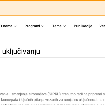
O nama
Programi
Teme
Publikacije
Ves
 uključivanju
anje i smanjenje siromaštva (SIPRU), trenutno radi na pripremi on
oncepata i ključnih pitanja vezanih za socijalnu uključenost i sirom