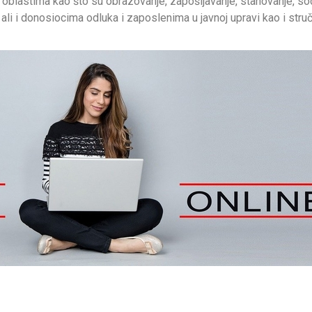
 u oblastima kao što su obrazovanje, zapošljavanje, stanovanje, soc
 ali i donosiocima odluka i zaposlenima u javnoj upravi kao i struč