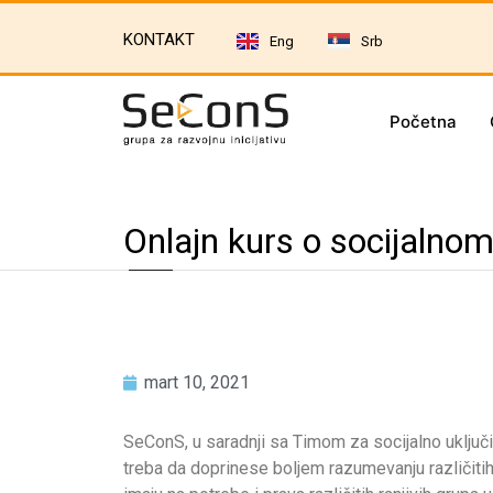
KONTAKT
Eng
Srb
Početna
Onlajn kurs o socijalnom
mart 10, 2021
SeConS, u saradnji sa Timom za socijalno uključiv
treba da doprinese boljem razumevanju različitih k