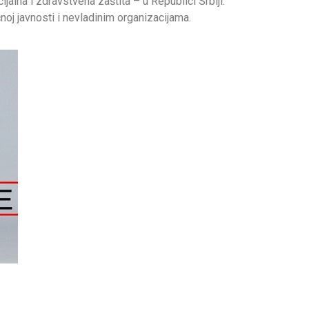
ijalna i zdravstvena zaštita – u Republici Srbiji.
noj javnosti i nevladinim organizacijama.