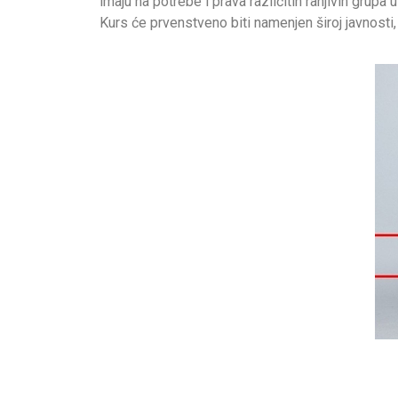
imaju na potrebe i prava različitih ranjivih grupa
Kurs će prvenstveno biti namenjen široj javnosti,