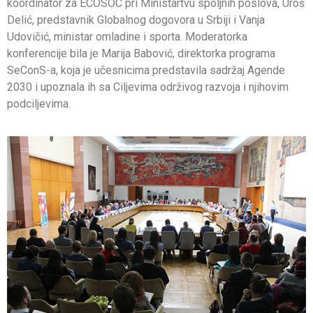
koordinator za ECOSOC pri Ministartvu spoljnih poslova, Uroš
Delić, predstavnik Globalnog dogovora u Srbiji i Vanja
Udovičić, ministar omladine i sporta. Moderatorka
konferencije bila je Marija Babović, direktorka programa
SeConS-a, koja je učesnicima predstavila sadržaj Agende
2030 i upoznala ih sa Ciljevima održivog razvoja i njihovim
podciljevima.