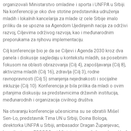
organizovali Ministarstvo omladine i sporta i UNFPA u Srbiji.
Na konferenciji je oko dve stotine predstavnika udruženja
mladih i lokalnih kancelarija za mlade iz cele Srbije imalo
priliku da se upozna sa Agendom Ujedinjenih nacija za održivi
razvoj, Ciljevima održivog razvoja, kao i međunarodnim
preporukama za njihovu implementaciju.
Cilj konferencije bio je da se Ciljevi i Agenda 2030 kroz dva
panela i diskusije sagledaju u kontekstu mladih, sa posebnim
fokusom na oblasti obrazovanja (Cilj 4), zapošljavanja (Cilj 8),
aktivizma mladih (Cilj 16), zdravlja (Cilj 3), rodne
ravnopravnosti (Cilj 5) smanjenja nejednakosti i socijalne
inkluzije (Cilj 10). Konferencija je bila prilika da mladi o ovim
pitanjima diskusiju sa predstavnicima državnih institucija,
međunarodnih i organizacija civilnog društva.
Na otvaranju konferencije učesnicima su se obratili Mišel
Sen-Lo, predstavnik Tima UN u Srbiji, Doina Bologa,
direktorka UNFPA u Srbiji, ambasador Dragan Županjevac,