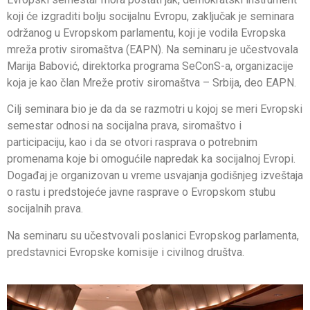
koji će izgraditi bolju socijalnu Evropu, zaključak je seminara
održanog u Evropskom parlamentu, koji je vodila Evropska
mreža protiv siromaštva (EAPN). Na seminaru je učestvovala
Marija Babović, direktorka programa SeConS-a, organizacije
koja je kao član Mreže protiv siromaštva – Srbija, deo EAPN.
Cilj seminara bio je da da se razmotri u kojoj se meri Evropski
semestar odnosi na socijalna prava, siromaštvo i
participaciju, kao i da se otvori rasprava o potrebnim
promenama koje bi omogućile napredak ka socijalnoj Evropi.
Događaj je organizovan u vreme usvajanja godišnjeg izveštaja
o rastu i predstojeće javne rasprave o Evropskom stubu
socijalnih prava.
Na seminaru su učestvovali poslanici Evropskog parlamenta,
predstavnici Evropske komisije i civilnog društva.