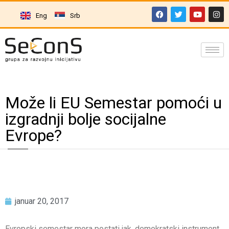
Eng
Srb
Može li EU Semestar pomoći u
izgradnji bolje socijalne
Evrope?
januar 20, 2017
Evropski semestar mora postati jak, demokratski instrument