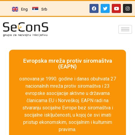
Eng
Srb
Evropska mreža protiv siromaštva
(EAPN)
osnovana je 1990. godine i danas obuhvata 27
nacionalnih mreža protiv siromaštva i 23
evropske asocijacije aktivne u državama
članicama EU i Norveškoj. EAPN radi na
stvaranju socijalne Evrope bez siromaštva i
socijalne isključenosti, u kojoj će svi imati
pristup ekonomskim, socijalnim i kulturnim
pravima.