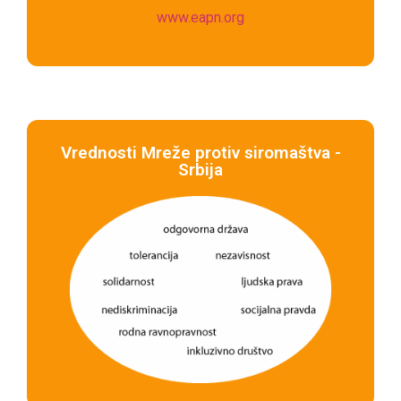
www.eapn.org
Vrednosti Mreže protiv siromaštva -
Srbija